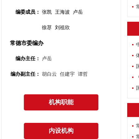
编委成员：
张凯
王海波
卢岳
徐荩
刘祖欣
常德市委编办
体
编办主任：
卢岳
编办副主任：
胡白云
任建宇
谭哲
中
机构职能
内设机构