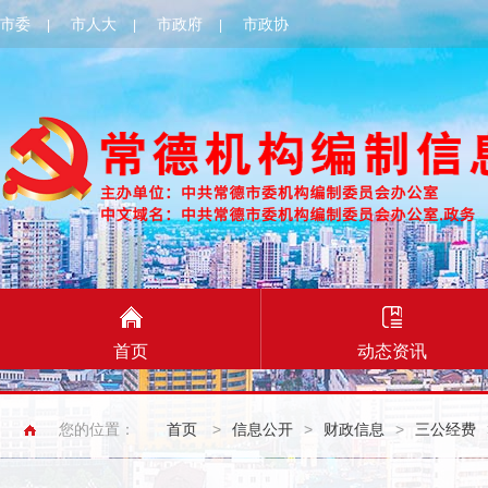
市委
市人大
市政府
市政协
|
|
|
首页
动态资讯
您的位置：
首页
>
信息公开
>
财政信息
>
三公经费