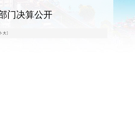
度部门决算公开
小
大
】