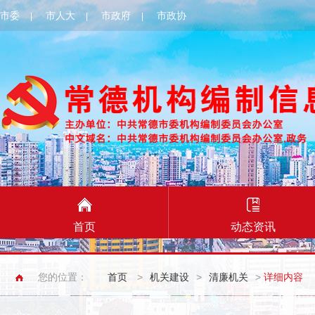
市委
市人大
市政府
市政协
|
|
|
首页
动态资讯
您的位置：
首页
>
机关建设
>
清廉机关
>
详细内容