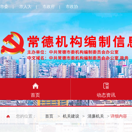
市委
市人大
市政府
市政协
|
|
|
首页
动态资讯
您的位置：
首页
>
机关建设
>
清廉机关
>
详细内容