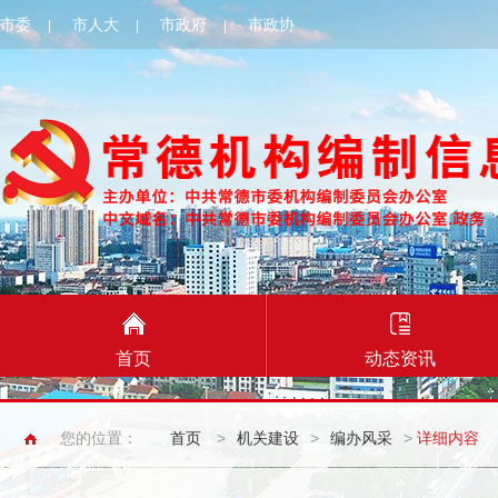
市委
市人大
市政府
市政协
|
|
|
首页
动态资讯
您的位置：
首页
>
机关建设
>
编办风采
>
详细内容