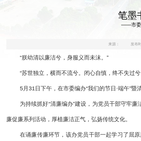
笔墨
——市委
来源：
发布时间
“朕幼清以廉洁兮，身服义而未沫。”
“苏世独立，横而不流兮。闭心自慎，终不失过兮
5月31日下午，在市委编办“我们的节日·端午
为持续抓好“清廉编办”建设，为党员干部守牢
廉促廉系列活动，厚植廉洁正气，弘扬传统文化。
在诵廉传廉环节，该办党员干部一起学习了屈原